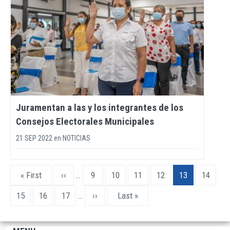
Juramentan a las y los integrantes de los
Consejos Electorales Municipales
21 SEP 2022
en
NOTICIAS
Pagination
First
« First
Previous
‹‹
…
Page
9
Page
10
Page
11
Page
12
Current
13
Page
14
page
page
page
Page
15
Page
16
Page
17
…
Next
››
Last
Last »
page
page