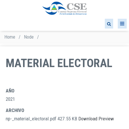
Skip
to
main
content
Home
/
Node
/
Breadcrumb
MATERIAL ELECTORAL
AÑO
2021
ARCHIVO
np-_material_electoral.pdf
427.55 KB
Download
Preview