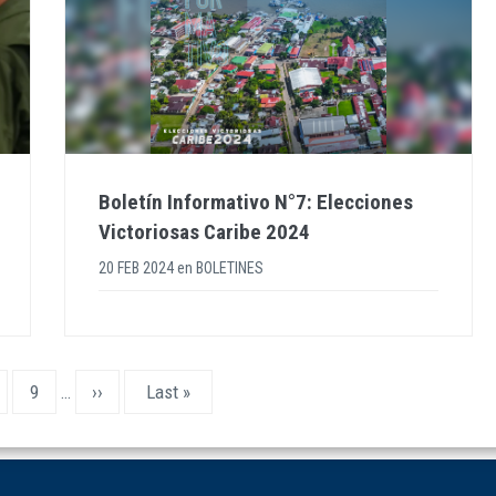
Boletín Informativo N°7: Elecciones
Victoriosas Caribe 2024
20 FEB 2024
en
BOLETINES
ge
Page
9
…
Next
››
Last
Last »
page
page