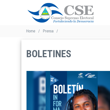
Skip
to
main
content
Breadcrumb
Home
/
Prensa
/
BOLETINES