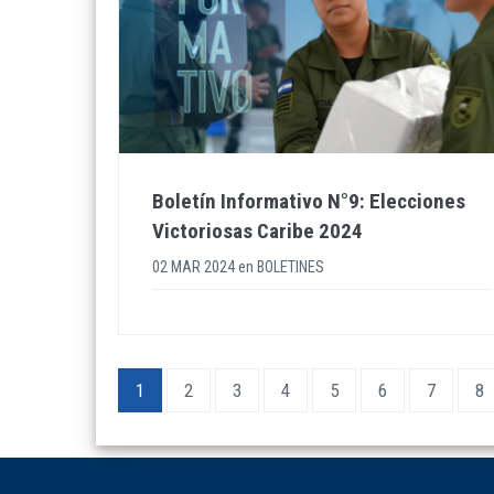
Boletín Informativo N°9: Elecciones
Victoriosas Caribe 2024
02 MAR 2024
en
BOLETINES
Pagination
Current
1
Page
2
Page
3
Page
4
Page
5
Page
6
Page
7
Pa
8
page