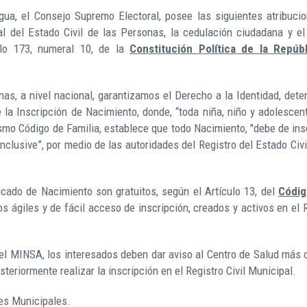
ua, el Consejo Supremo Electoral, posee las siguientes atribucio
al del Estado Civil de las Personas, la cedulación ciudadana y el
culo 173, numeral 10, de la
Constitución Política de la Repúb
onas, a nivel nacional, garantizamos el Derecho a la Identidad, det
e la Inscripción de Nacimiento, donde, “toda niña, niño y adolescen
smo Código de Familia, establece que todo Nacimiento, "debe de ins
nclusive”, por medio de las autoridades del Registro del Estado Civi
icado de Nacimiento son gratuitos, según el Artículo 13, del
Códig
 ágiles y de fácil acceso de inscripción, creados y activos en el 
el MINSA, los interesados deben dar aviso al Centro de Salud más
eriormente realizar la inscripción en el Registro Civil Municipal.
les Municipales.