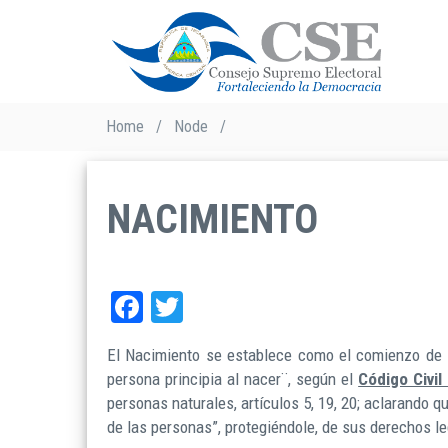
Skip
to
main
content
Breadcrumb
Home
/
Node
/
NACIMIENTO
Facebook
Twitter
El Nacimiento se establece como el comienzo de l
persona principia al nacer¨, según el
Código Civil
personas naturales, artículos 5, 19, 20; aclarando 
de las personas”, protegiéndole, de sus derechos 