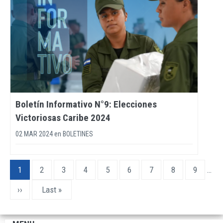
Boletín Informativo N°9: Elecciones
Victoriosas Caribe 2024
02 MAR 2024
en
BOLETINES
Pagination
Current
1
Page
2
Page
3
Page
4
Page
5
Page
6
Page
7
Page
8
Page
9
…
page
Next
››
Last
Last »
page
page