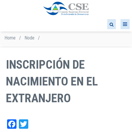
Skip
to
main
content
Home
/
Node
/
Breadcrumb
INSCRIPCIÓN DE
NACIMIENTO EN EL
EXTRANJERO
Facebook
Twitter