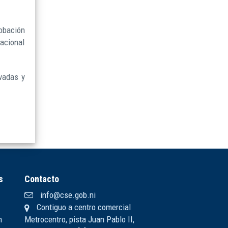
obación
Nacional
ivadas y
s
Contacto
info@cse.gob.ni
Contiguo a centro comercial
n
Metrocentro, pista Juan Pablo II,