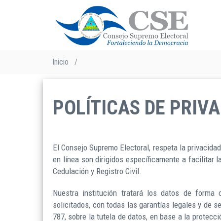
Pasar
al
contenido
principal
Sobrescribir
Inicio
/
enlaces
de
ayuda
POLÍTICAS DE PRIV
a
la
navegación
El Consejo Supremo Electoral, respeta la privacida
en línea son dirigidos específicamente a facilitar 
Cedulación y Registro Civil.
Nuestra institución tratará los datos de forma c
solicitados, con todas las garantías legales y de 
787, sobre la tutela de datos, en base a la protecc