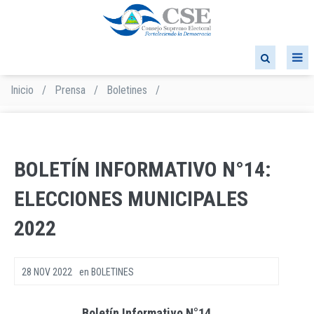
Pasar
al
contenido
principal
Inicio
/
Prensa
/
Boletines
/
Sobrescribir
enlaces
de
ayuda
a
BOLETÍN INFORMATIVO N°14:
la
navegación
ELECCIONES MUNICIPALES
2022
28 NOV 2022
en
BOLETINES
Boletín Informativo N°14