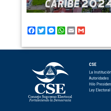
Facebook
Twitter
Messenger
WhatsApp
Email
Gmail
CSE
La Institució
Autoridades
Hilo Presiden
Ley Electoral