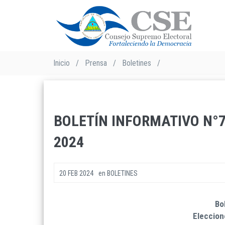
Pasar
al
contenido
principal
Sobrescribir
Inicio
/
Prensa
/
Boletines
/
enlaces
de
ayuda
a
BOLETÍN INFORMATIVO N°
la
navegación
2024
20 FEB 2024
en
BOLETINES
Bo
Eleccion