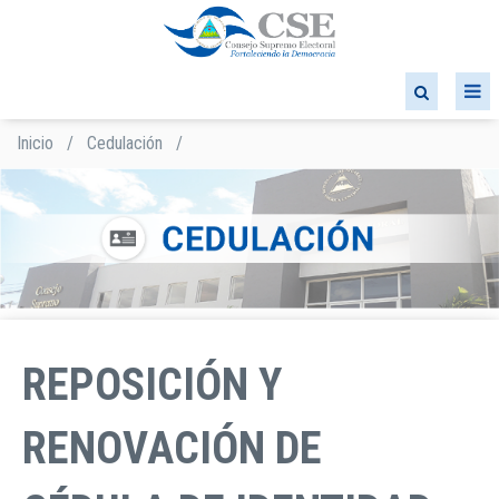
Pasar
al
contenido
principal
Inicio
/
Cedulación
/
Sobrescribir
enlaces
de
ayuda
a
la
navegación
REPOSICIÓN Y
RENOVACIÓN DE