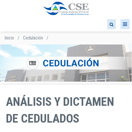
Pasar
al
contenido
principal
Inicio
/
Cedulación
/
Sobrescribir
enlaces
de
ayuda
a
la
navegación
ANÁLISIS Y DICTAMEN
DE CEDULADOS