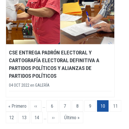
CSE ENTREGA PADRÓN ELECTORAL Y
CARTOGRAFÍA ELECTORAL DEFINITIVA A
PARTIDOS POLÍTICOS Y ALIANZAS DE
PARTIDOS POLÍTICOS
04 OCT 2022
en
GALERÍA
Paginación
Primera
« Primero
Página
‹‹
…
Page
6
Page
7
Page
8
Page
9
Página
10
Page
11
página
anterior
actual
Page
12
Page
13
Page
14
…
Siguiente
››
Última
Último »
página
página