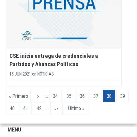
CSE inicia entrega de credenciales a
Partidos y Alianzas Políticas
15 JUN 2021
en
NOTICIAS
Paginación
Primera
« Primero
Página
‹‹
…
Page
34
Page
35
Page
36
Page
37
Página
38
Page
39
página
anterior
actual
Page
40
Page
41
Page
42
…
Siguiente
››
Última
Último »
página
página
MENU
Navegación