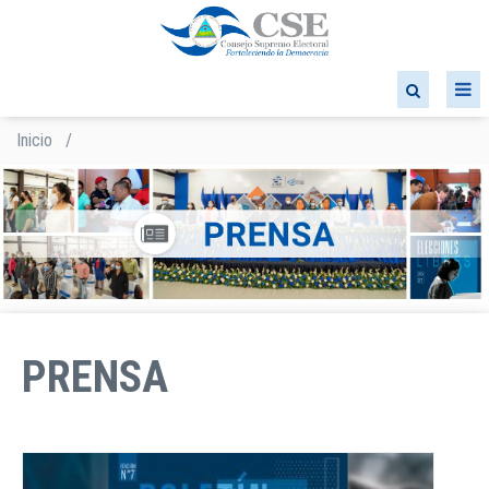
Pasar
al
contenido
principal
Inicio
/
Sobrescribir
enlaces
de
ayuda
a
la
navegación
PRENSA