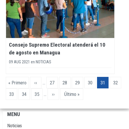
Consejo Supremo Electoral atenderá el 10
de agosto en Managua
09 AUG 2021
en
NOTICIAS
Paginación
Primera
« Primero
Página
‹‹
…
Page
27
Page
28
Page
29
Page
30
Página
31
Page
32
página
anterior
actual
Page
33
Page
34
Page
35
…
Siguiente
››
Última
Último »
página
página
MENU
Navegación
principal
Noticias