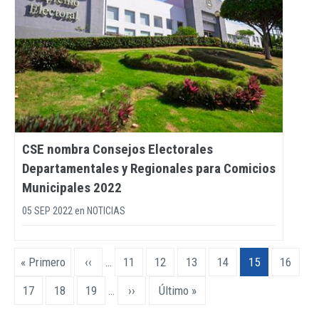
CSE nombra Consejos Electorales
Departamentales y Regionales para Comicios
Municipales 2022
05 SEP 2022
en
NOTICIAS
Paginación
Primera
« Primero
Página
‹‹
…
Page
11
Page
12
Page
13
Page
14
Página
15
Page
16
página
anterior
actual
Page
17
Page
18
Page
19
…
Siguiente
››
Última
Último »
página
página