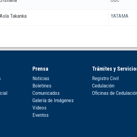
Cristiana
UDC
 Asla Takanka
YATAMA
Prensa
Trámites y Servicio
n
Noticias
Registro Civil
Boletines
Cedulación
cial
Comunicados
Oficinas de Cedulació
Galería de Imágenes
Videos
Eventos