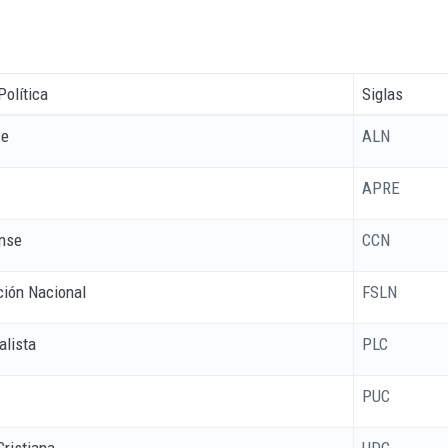
Política
Siglas
se
ALN
APRE
ense
CCN
ción Nacional
FSLN
alista
PLC
PUC