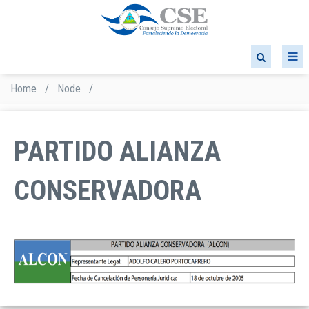
Skip
to
main
content
Home
/
Node
/
Breadcrumb
PARTIDO ALIANZA
CONSERVADORA