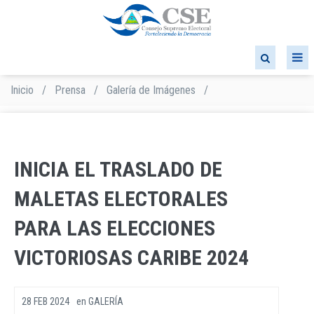
Pasar
al
contenido
principal
Inicio
/
Prensa
/
Galería de Imágenes
/
Sobrescribir
enlaces
de
ayuda
a
INICIA EL TRASLADO DE
la
navegación
MALETAS ELECTORALES
PARA LAS ELECCIONES
VICTORIOSAS CARIBE 2024
28 FEB 2024
en
GALERÍA