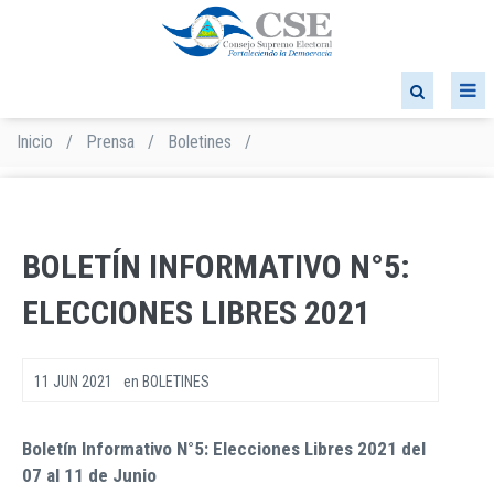
Pasar
al
contenido
principal
Inicio
/
Prensa
/
Boletines
/
Sobrescribir
enlaces
de
ayuda
a
BOLETÍN INFORMATIVO N°5:
la
navegación
ELECCIONES LIBRES 2021
11 JUN 2021
en
BOLETINES
Boletín Informativo N°5: Elecciones Libres 2021 del
07 al 11 de Junio