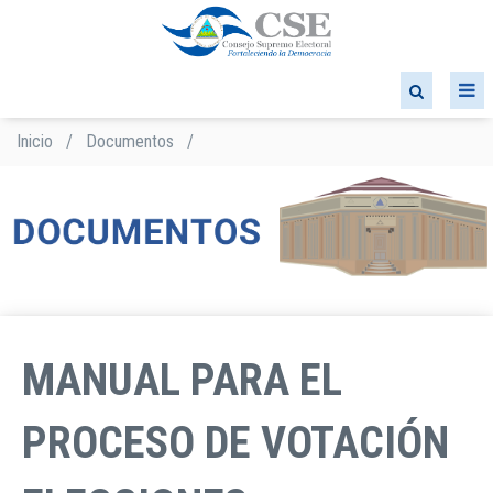
Pasar
al
contenido
principal
Inicio
/
Documentos
/
Sobrescribir
enlaces
de
ayuda
a
la
navegación
MANUAL PARA EL
PROCESO DE VOTACIÓN