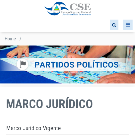
Skip
to
main
content
Home
/
Breadcrumb
MARCO JURÍDICO
Marco Jurídico Vigente