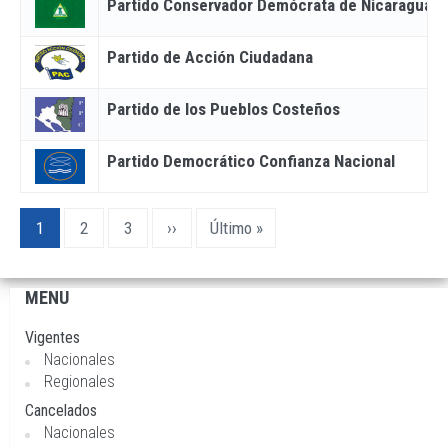
Partido Conservador Demócrata de Nicaragua
Partido de Acción Ciudadana
Partido de los Pueblos Costeños
Partido Democrático Confianza Nacional
Paginación
Página
1
Page
2
Page
3
Siguiente
››
Última
Último »
actual
página
página
MENU
Navegación
principal
Vigentes
Nacionales
Regionales
Cancelados
Nacionales