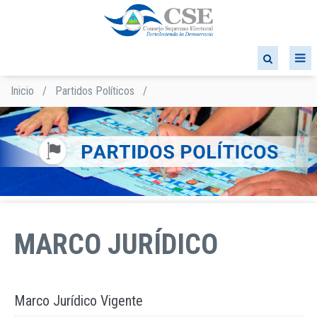
Pasar
al
contenido
principal
Inicio
/
Partidos Políticos
/
Sobrescribir
enlaces
de
ayuda
a
la
navegación
MARCO JURÍDICO
Marco Jurídico Vigente