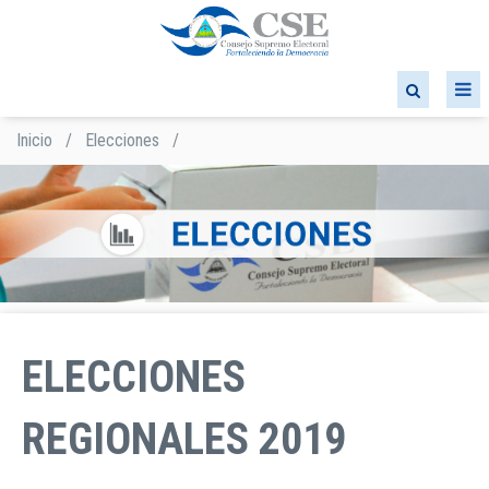
Pasar
al
contenido
principal
Inicio
/
Elecciones
/
Sobrescribir
enlaces
de
ayuda
a
la
navegación
ELECCIONES
REGIONALES 2019