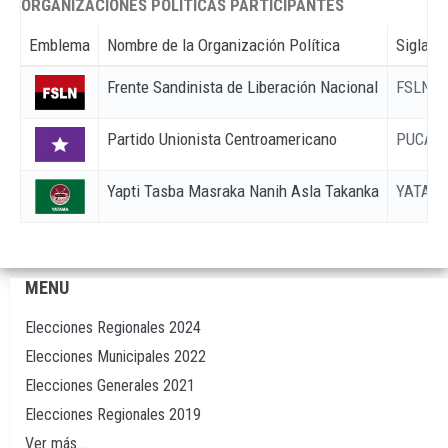
ORGANIZACIONES POLÍTICAS PARTICIPANTES
Emblema
Nombre de la Organización Política
Siglas
Frente Sandinista de Liberación Nacional
FSLN
Partido Unionista Centroamericano
PUCA
Yapti Tasba Masraka Nanih Asla Takanka
YATAM
MENU
Navegación
principal
Elecciones Regionales 2024
Elecciones Municipales 2022
Elecciones Generales 2021
Elecciones Regionales 2019
Ver más...