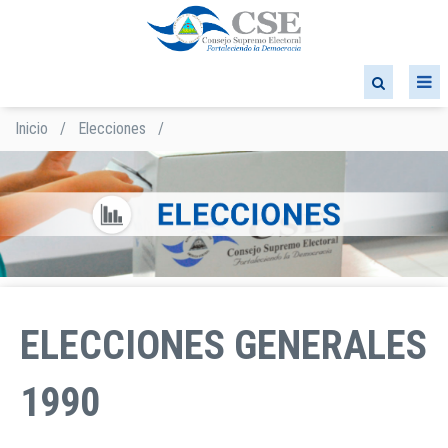
Pasar
al
contenido
principal
Inicio
/
Elecciones
/
Sobrescribir
enlaces
de
ayuda
a
la
navegación
ELECCIONES GENERALES
1990