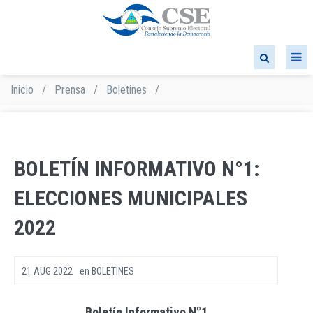
Pasar
al
contenido
principal
Inicio
/
Prensa
/
Boletines
/
Sobrescribir
enlaces
de
ayuda
a
BOLETÍN INFORMATIVO N°1:
la
navegación
ELECCIONES MUNICIPALES
2022
21 AUG 2022
en
BOLETINES
Boletín Informativo N°1