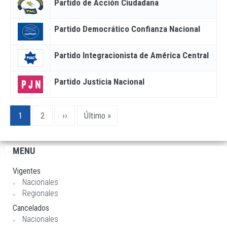
Partido de Acción Ciudadana
Partido Democrático Confianza Nacional
Partido Integracionista de América Central
Partido Justicia Nacional
Paginación
Página
1
Page
2
Siguiente
››
Última
Último »
actual
página
página
MENU
Navegación
principal
Vigentes
Nacionales
Regionales
Cancelados
Nacionales